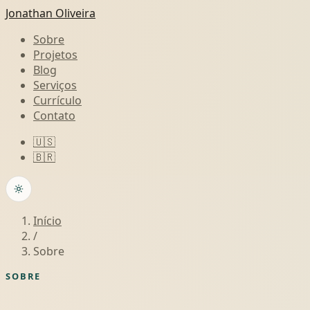
Jonathan Oliveira
Sobre
Projetos
Blog
Serviços
Currículo
Contato
🇺🇸
🇧🇷
Início
/
Sobre
SOBRE